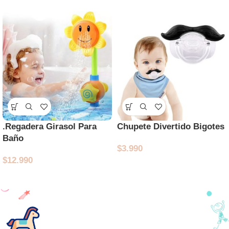
.Regadera Girasol Para
Chupete Divertido Bigotes
Baño
$
3.990
$
12.990