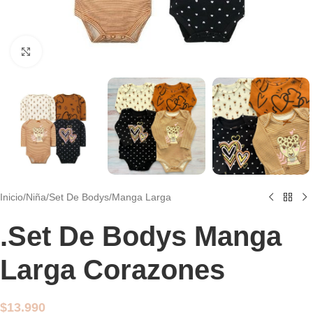
Clic para agrandar
Inicio
/
Niña
/
Set De Bodys
/
Manga Larga
.Set De Bodys Manga
Larga Corazones
$
13.990