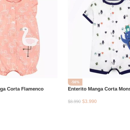
-56%
nga Corta Flamenco
Enterito Manga Corta Mon
$
3.990
$
8.990