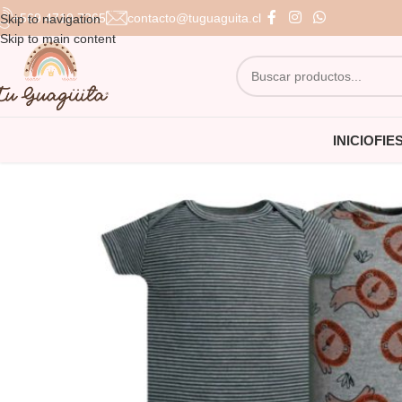
+569 4710 7265
contacto@tuguaguita.cl
Skip to navigation
Skip to main content
INICIO
FIE