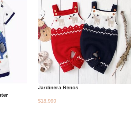
Jardinera Renos
ster
$
18.990