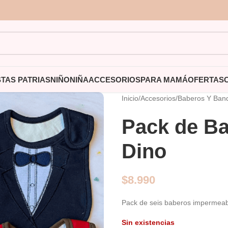
STAS PATRIAS
NIÑO
NIÑA
ACCESORIOS
PARA MAMÁ
OFERTAS
Inicio
/
Accesorios
/
Baberos Y Ban
Pack de B
Dino
$
8.990
Pack de seis baberos impermea
Sin existencias