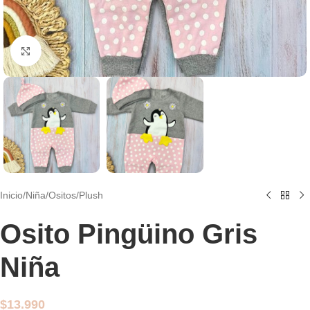
Clic para agrandar
Inicio
/
Niña
/
Ositos
/
Plush
Osito Pingüino Gris
Niña
$
13.990