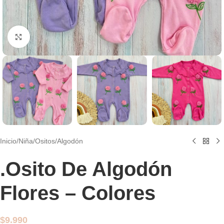
Clic para agrandar
Inicio
/
Niña
/
Ositos
/
Algodón
.Osito De Algodón
Flores – Colores
$
9.990