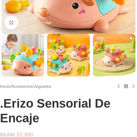
Clic para agrandar
Inicio
/
Accesorios
/
Juguetes
.Erizo Sensorial De
Encaje
$
7.990
$
9.990